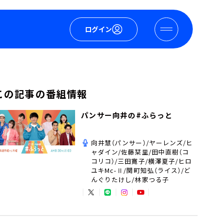
ログイン
この記事の番組情報
パンサー向井の#ふらっと
向井慧（パンサー）/ヤーレンズ/ヒ
ャダイン/佐藤栞里/田中直樹（コ
コリコ）/三田寛子/横澤夏子/ヒロ
ユキMc-Ⅱ/関町知弘（ライス）/ど
んぐりたけし/林家つる子