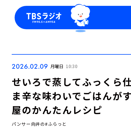
今日の番組表
トピッ
週間番組表
TBS
Podca
お知ら
2026.02.09
月曜日
10:30
せいろで蒸してふっくら仕
ま辛な味わいでごはんがす
屋のかんたんレシピ
パンサー向井の#ふらっと