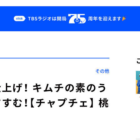
クス
イベント・グッ
ズ
st
YouTube
せ
会社情報
その他
上げ！ キムチの素のう
すむ！【チャプチェ】 桃