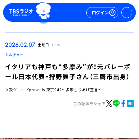
ログイン
マイページ
2026.02.07
土曜日
15:25
新規会員登録
ログイン
カルチャー
イタリアも神戸も“多摩み”が！元バレーボ
ール日本代表・狩野舞子さん（三鷹市出身）
立飛グループpresents 東京042～多摩もりあげ宣言～
この記事をシェア
今日の番組表
週間番組表
トピックス
TBS Podcast