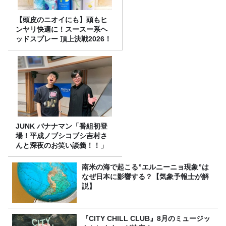
【頭皮のニオイにも】頭もヒ
ンヤリ快適に！スースー系ヘ
ッドスプレー 頂上決戦2026！
JUNK バナナマン「番組初登
場！平成ノブシコブシ吉村さ
んと深夜のお笑い談義！！」
南米の海で起こる”エルニーニョ現象”は
なぜ日本に影響する？【気象予報士が解
説】
『CITY CHILL CLUB』8月のミュージッ