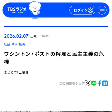
ログイン
マイページ
2026.02.07
土曜日
10:00
新規会員登録
ログイン
社会・政治・経済
ワシントン・ポストの解雇と民主主義の危
機
まとめて！土曜日
この記事をシェア
今日の番組表
週間番組表
トピックス
TBS Podcast