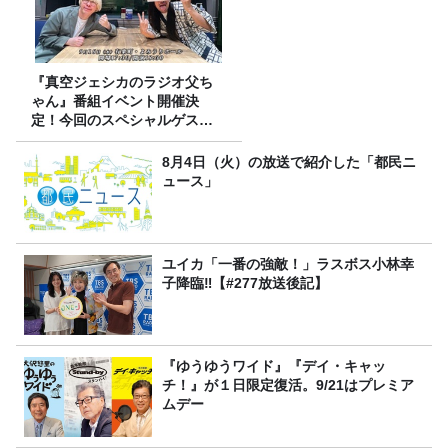
『真空ジェシカのラジオ父ち
ゃん』番組イベント開催決
定！今回のスペシャルゲスト
は、タカアンドトシ！
8月4日（火）の放送で紹介した「都民ニ
ュース」
ユイカ「一番の強敵！」ラスボス小林幸
子降臨‼【#277放送後記】
『ゆうゆうワイド』『デイ・キャッ
チ！』が１日限定復活。9/21はプレミア
ムデー