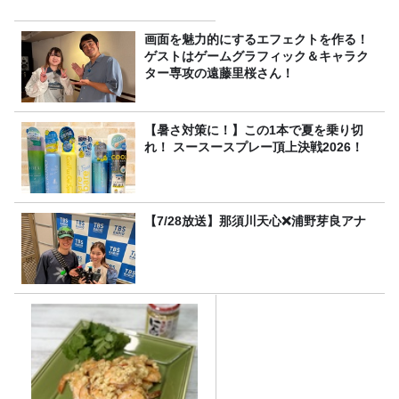
画面を魅力的にするエフェクトを作る！
ゲストはゲームグラフィック＆キャラク
ター専攻の遠藤里桜さん！
【暑さ対策に！】この1本で夏を乗り切
れ！ スースースプレー頂上決戦2026！
【7/28放送】那須川天心❌浦野芽良アナ