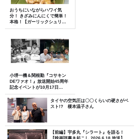
おうちにいながらハワイ気
分！ きざみにんにくで簡単！
本格！【ガーリックシュリン
プ】 桃屋のかんたんレシピ
小堺一機＆関根勤『コサキン
DEワァオ！』放送開始45周年
記念イベントが10月17日
（土）に開催決定！本日より
FC先行受付スタート！
タイヤの空気圧は〇〇くらいの硬さがベ
スト!? 榎本温子さん
【前編】宇多丸『シラート』を語る！
【映画評書き起こし 2026.6.18 放送】