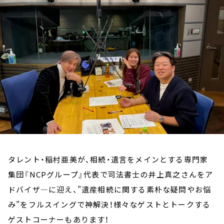
お知らせ
イベント・グッズ
YouTube
会社情報
タレント・稲村亜美が、相続・遺言をメインとする専門家
集団『NCPグループ』代表で司法書士の井上真之さんをア
ドバイザ―に迎え、”遺産相続に関する素朴な疑問やお悩
み”をフルスイングで神解決！様々なゲストとトークする
ゲストコーナーもあります！