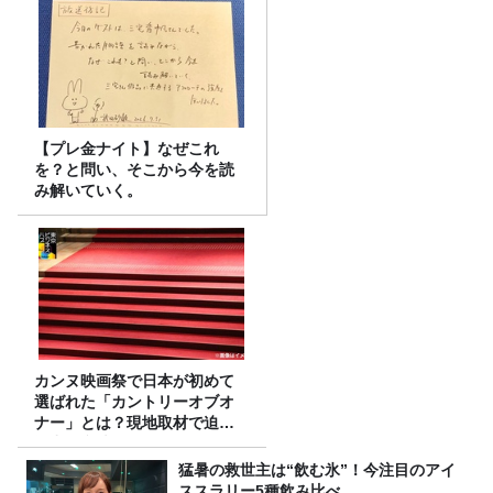
【プレ金ナイト】なぜこれ
を？と問い、そこから今を読
み解いていく。
カンヌ映画祭で日本が初めて
選ばれた「カントリーオブオ
ナー」とは？現地取材で迫る
選出の意味
猛暑の救世主は“飲む氷”！今注目のアイ
ススラリー5種飲み比べ