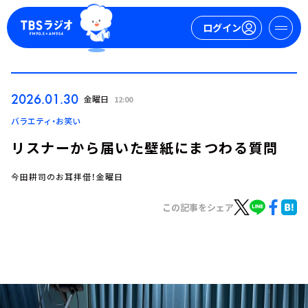
ログイン
マイページ
2026.01.30
金曜日
12:00
新規会員登録
ログイン
バラエティ・お笑い
リスナーから届いた壁紙にまつわる質問
今田耕司のお耳拝借！金曜日
この記事をシェア
今日の番組表
週間番組表
トピックス
TBS Podcast