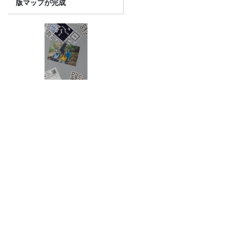
版マップが完成
「CITY CHILL CLUB」8月5日
（水）のプレイリスト/ サイン
入りステッカープレゼント有
り
#17. 篠塚大輝も「マンタのように広がる
背中」になる？！TBS齋藤慎太郎アナに
聞くメンズフィジークの魅力！！
工場勤務から17億再生へ——『モナキ』
4人が語る、人生を変えた“ポチッ”の話