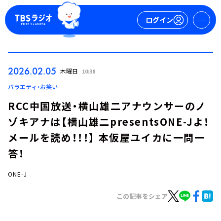
ログイン
マイページ
2026.02.05
木曜日
10:38
新規会員登録
ログイン
バラエティ・お笑い
RCC中国放送・横山雄二アナウンサーのノ
ゾキアナは【横山雄二presentsONE-Jよ！
メールを読め！！！】 本仮屋ユイカに一問一
答！
ONE-J
今日の番組表
週間番組表
この記事をシェア
トピックス
TBS Podcast