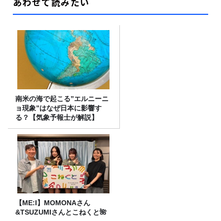
あわせて読みたい
南米の海で起こる”エルニーニ
ョ現象”はなぜ日本に影響す
る？【気象予報士が解説】
【ME:I】MOMONAさん
&TSUZUMIさんとこねくと🌺