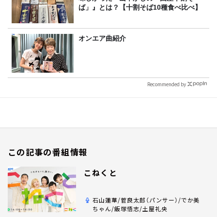
ば」』とは？【十割そば10種食べ比べ】
オンエア曲紹介
Recommended by
この記事の番組情報
こねくと
石山蓮華/菅良太郎（パンサー）/でか美
ちゃん/飯塚悟志/土屋礼央