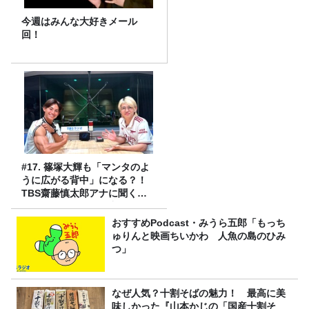
今週はみんな大好きメール
回！
#17. 篠塚大輝も「マンタのよ
うに広がる背中」になる？！
TBS齋藤慎太郎アナに聞くメ
ンズフィジークの魅力！！
おすすめPodcast・みうら五郎「もっち
ゅりんと映画ちいかわ 人魚の島のひみ
つ」
なぜ人気？十割そばの魅力！ 最高に美
味しかった『山本かじの「国産十割そ