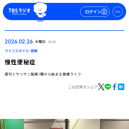
ログイン
マイページ
2026.02.26
木曜日
18:30
新規会員登録
ログイン
ライフスタイル・健康
慢性便秘症
週刊ミヤリサン製薬！腸から始まる健康ライフ
この記事をシェア
今日の番組表
週間番組表
トピックス
TBS Podcast