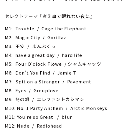
セレクトテーマ 『考え事で眠れない夜に』
M1: Trouble / Cage the Elephant
M2: Magic City / Gorillaz
M3: 不安 / まんぷくっ
M4: have a great day / hard life
M5: Four O'clock Flowe / シャムキャッツ
M6: Don't You Find / Jamie T
M7: Spit on a Stranger / Pavement
M8: Eyes / Grouplove
M9: 冬の朝 / エレファントカシマシ
M10: No. 1 Party Anthem / Arctic Monkeys
M11: You're so Great / blur
M12: Nude / Radiohead