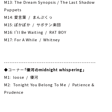
M13: The Dream Synopsis / The Last Shadow
Puppets
M14: 愛言葉 / まんぷくっ
M15: ぽかぽか / サボテン楽団
M16: I'll Be Waiting / RAT BOY
M17: For A While / Whitney
---------------------------------------------------
◆コーナー
「優河のmidnight whispering」
M1: loose / 優河
M2: Tonight You Belong To Me / Patience &
Prudence