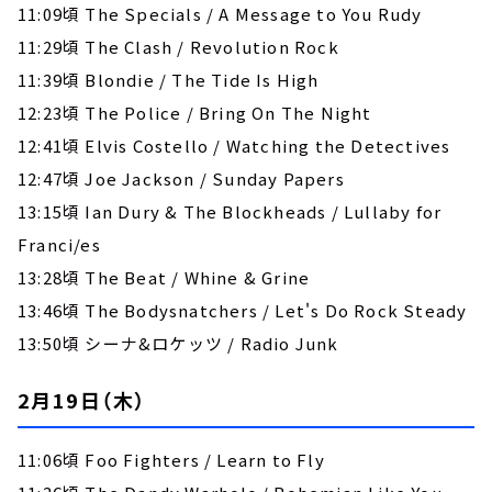
11:09頃 The Specials / A Message to You Rudy
11:29頃 The Clash / Revolution Rock
11:39頃 Blondie / The Tide Is High
12:23頃 The Police / Bring On The Night
12:41頃 Elvis Costello / Watching the Detectives
12:47頃 Joe Jackson / Sunday Papers
13:15頃 Ian Dury & The Blockheads / Lullaby for
Franci/es
13:28頃 The Beat / Whine & Grine
13:46頃 The Bodysnatchers / Let's Do Rock Steady
13:50頃 シーナ&ロケッツ / Radio Junk
2月19日（木）
11:06頃 Foo Fighters / Learn to Fly