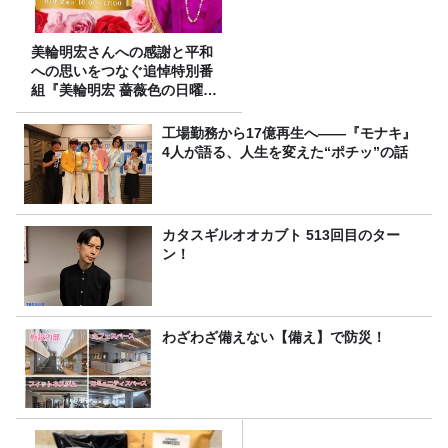
美輪明宏さんへの感謝と平和
への思いをつなぐ追悼特別番
組『美輪明宏 薔薇色の日曜日
～ごきげんよう、ルンルン
～』8/9（日）16時放送
工場勤務から17億再生へ——『モナキ』
4人が語る、人生を変えた“ポチッ”の話
カタスギルオオカブト 513回目のター
ン！
わざわざ備えない【備え】で防災！