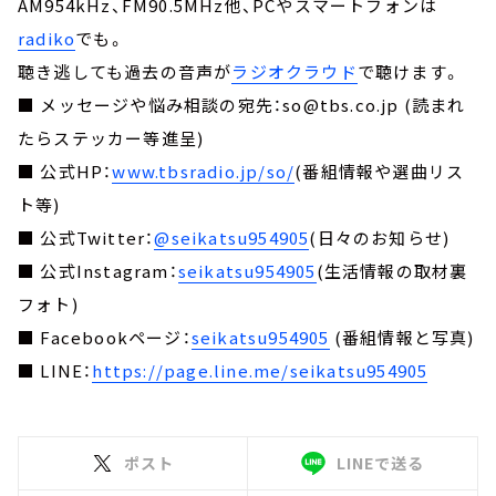
AM954kHz、FM90.5MHz他、PCやスマートフォンは
radiko
でも。
聴き逃しても過去の音声が
ラジオクラウド
で聴けます。
■ メッセージや悩み相談の宛先：so@tbs.co.jp (読まれ
たらステッカー等進呈)
■ 公式HP：
www.tbsradio.jp/so/
(番組情報や選曲リス
ト等)
■ 公式Twitter：
@seikatsu954905
(日々のお知らせ)
■ 公式Instagram：
seikatsu954905
(生活情報の取材裏
フォト)
■ Facebookページ：
seikatsu954905
(番組情報と写真)
■ LINE：
https://page.line.me/seikatsu954905
ポスト
LINEで送る