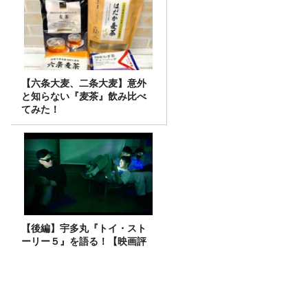
【六条大麦、二条大麦】意外
と知らない『麦茶』飲み比べ
てみた！
【後編】宇多丸『トイ・スト
ーリー５』を語る！【映画評
書き起こし 2026.7.30 放送】
猛暑の救世主は“飲む氷”！今注目のアイ
ススラリー5種飲み比べ