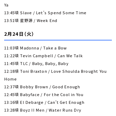
Ya
13:45頃 Slave / Let's Spend Some Time
13:51頃 星野源 / Week End
2月24日（火）
11:03頃 Madonna / Take a Bow
11:22頃 Tevin Campbell / Can We Talk
11:45頃 TLC / Baby, Baby, Baby
12:18頃 Toni Braxton / Love Shoulda Brought You
Home
12:37頃 Bobby Brown / Good Enough
12:45頃 Babyface / For the Cool in You
13:16頃 El Debarge / Can't Get Enough
13:28頃 Boyz II Men / Water Runs Dry