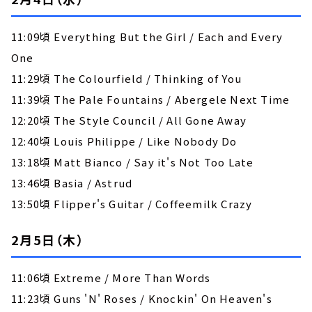
11:09頃 Everything But the Girl / Each and Every
One
11:29頃 The Colourfield / Thinking of You
11:39頃 The Pale Fountains / Abergele Next Time
12:20頃 The Style Council / All Gone Away
12:40頃 Louis Philippe / Like Nobody Do
13:18頃 Matt Bianco / Say it's Not Too Late
13:46頃 Basia / Astrud
13:50頃 Flipper's Guitar / Coffeemilk Crazy
2月5日（木）
11:06頃 Extreme / More Than Words
11:23頃 Guns 'N' Roses / Knockin' On Heaven's