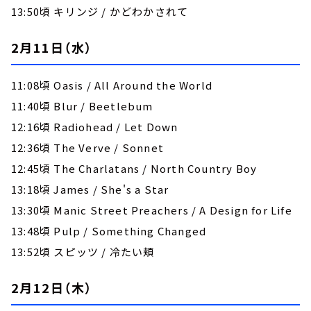
13:50頃 キリンジ / かどわかされて
2月11日（水）
11:08頃 Oasis / All Around the World
11:40頃 Blur / Beetlebum
12:16頃 Radiohead / Let Down
12:36頃 The Verve / Sonnet
12:45頃 The Charlatans / North Country Boy
13:18頃 James / She's a Star
13:30頃 Manic Street Preachers / A Design for Life
13:48頃 Pulp / Something Changed
13:52頃 スピッツ / 冷たい頬
2月12日（木）