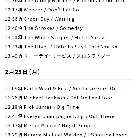
11:36頃 The Dandy Warhols / Bohemian Like You
12:17頃 Weezer / Don't Let Go
12:36頃 Green Day / Warning
12:46頃 The Strokes / Someday
13:20頃 The White Stripes / Hotel Yorba
13:43頃 The Hives / Hate to Say I Told You So
13:49頃 サニーデイ・サービス / スロウライダー
2月23日（月）
11:09頃 Earth Wind & Fire / And Love Goes On
11:26頃 Michael Jackson / Get On the Floor
12:18頃 Rick James / Big Time
12:41頃 Evelyn Champagne King / Out There
13:17頃 Melba Moore / Night People
13:29頃 Narada Michael Walden / I Shoulda Loved