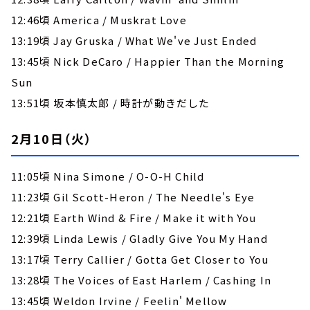
12:46頃 America / Muskrat Love
13:19頃 Jay Gruska / What We've Just Ended
13:45頃 Nick DeCaro / Happier Than the Morning
Sun
13:51頃 坂本慎太郎 / 時計が動きだした
2月10日（火）
11:05頃 Nina Simone / O-O-H Child
11:23頃 Gil Scott-Heron / The Needle's Eye
12:21頃 Earth Wind & Fire / Make it with You
12:39頃 Linda Lewis / Gladly Give You My Hand
13:17頃 Terry Callier / Gotta Get Closer to You
13:28頃 The Voices of East Harlem / Cashing In
13:45頃 Weldon Irvine / Feelin' Mellow