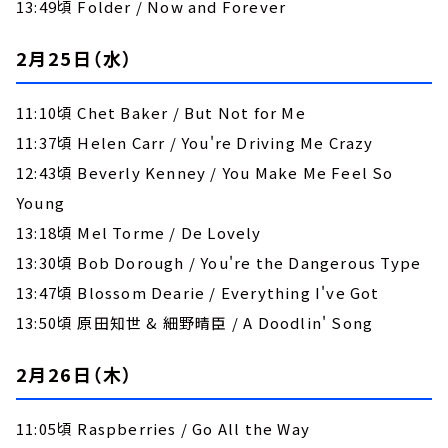
13:49頃 Folder / Now and Forever
2月25日（水）
11:10頃 Chet Baker / But Not for Me
11:37頃 Helen Carr / You're Driving Me Crazy
12:43頃 Beverly Kenney / You Make Me Feel So
Young
13:18頃 Mel Torme / De Lovely
13:30頃 Bob Dorough / You're the Dangerous Type
13:47頃 Blossom Dearie / Everything I've Got
13:50頃 原田知世 & 細野晴臣 / A Doodlin' Song
2月26日（木）
11:05頃 Raspberries / Go All the Way