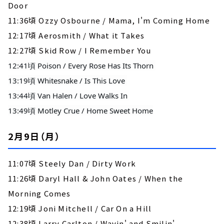
Door
11:36頃 Ozzy Osbourne / Mama, I'm Coming Home
12:17頃 Aerosmith / What it Takes
12:27頃 Skid Row / I Remember You
12:41頃 Poison / Every Rose Has Its Thorn 
13:19頃 Whitesnake / Is This Love 
13:44頃 Van Halen / Love Walks In 
13:49頃 Motley Crue / Home Sweet Home
2月9日（月）
11:07頃 Steely Dan / Dirty Work
11:26頃 Daryl Hall & John Oates / When the
Morning Comes
12:19頃 Joni Mitchell / Car On a Hill
12:38頃 Larry Carlton / Wavin' and Smilin'