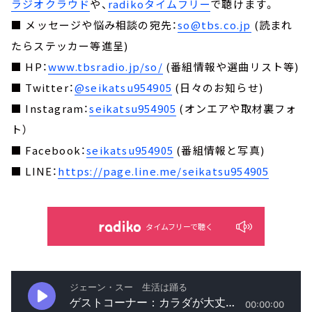
ラジオクラウド
や、
radikoタイムフリー
で聴けます。
■ メッセージや悩み相談の宛先：
so@tbs.co.jp
(読まれ
たらステッカー等進呈)
■ HP：
www.tbsradio.jp/so/
(番組情報や選曲リスト等)
■ Twitter：
@seikatsu954905
(日々のお知らせ)
■ Instagram：
seikatsu954905
(オンエアや取材裏フォ
ト）
■ Facebook：
seikatsu954905
(番組情報と写真)
■ LINE：
https://page.line.me/seikatsu954905
タイムフリーで聴く