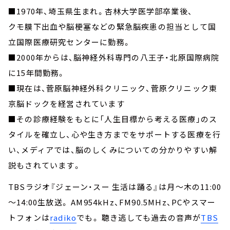
■1970年、埼玉県生まれ。杏林大学医学部卒業後、
クモ膜下出血や脳梗塞などの緊急脳疾患の担当として国
立国際医療研究センターに勤務。
■2000年からは、脳神経外科専門の八王子・北原国際病院
に15年間勤務。
■現在は、菅原脳神経外科クリニック、菅原クリニック東
京脳ドックを経営されています
■その診療経験をもとに「人生目標から考える医療」のス
タイルを確立し、心や生き方までをサポートする医療を行
い、メディアでは、脳のしくみについての分かりやすい解
説もされています。
TBSラジオ『ジェーン・スー 生活は踊る』は月～木の11:00
～14:00生放送。 AM954kHz、FM90.5MHz、PCやスマー
トフォンは
radiko
でも。 聴き逃しても過去の音声が
TBS