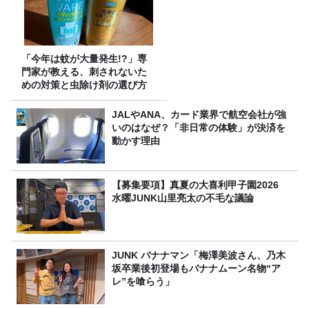
「今年は蚊が大量発生!?」専
門家が教える、刺されないた
めの対策と虫除け剤の選び方
JALやANA、カード業界で航空会社が強
いのはなぜ？「非日常の体験」が決済を
動かす理由
【募集要項】真夏の大喜利甲子園2026
水曜JUNK山里亮太の不毛な議論
JUNK バナナマン「梅澤美波さん、乃木
坂卒業後初登場もバナナムーン名物“ア
レ”を喰らう」