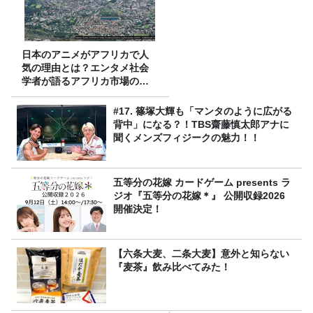
日本のアニメがアフリカで人
気の理由とは？エンタメ社会
学者が語るアフリカ市場のリ
アル
#17. 篠塚大輝も「マンタのように広がる
背中」になる？！TBS齋藤慎太郎アナに
聞くメンズフィジークの魅力！！
五等分の花嫁 カードゲーム presents ラ
ジオ『五等分の花嫁＊』 公開収録2026
開催決定！
【六条大麦、二条大麦】意外と知らない
『麦茶』飲み比べてみた！