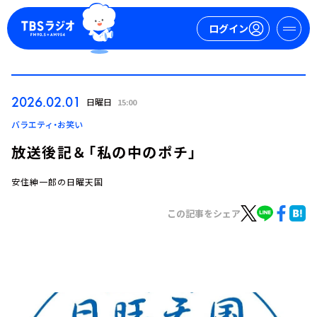
ログイン
マイページ
2026.02.01
日曜日
15:00
新規会員登録
ログイン
バラエティ・お笑い
放送後記＆「私の中のポチ」
安住紳一郎の日曜天国
この記事をシェア
今日の番組表
週間番組表
トピックス
TBS Podcast