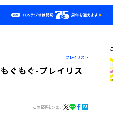
クス
イベント・グッ
ズ
st
YouTube
せ
会社情報
プレイリスト
喫茶もぐもぐ-プレイリス
この記事をシェア