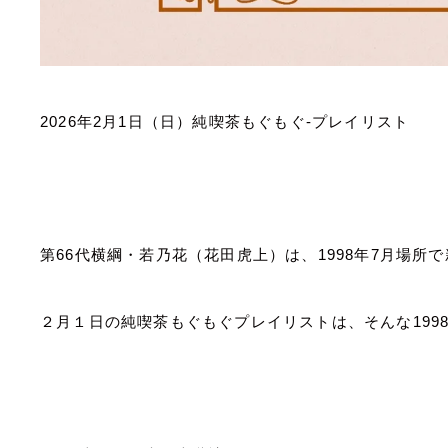
2026
年
2
月
1
日（日）純喫茶もぐもぐ
-
プレイリスト
第
66
代横綱・若乃花（花田虎上）は、
1998
年
7
月場所で
２月１日の純喫茶もぐもぐプレイリストは、そんな
199