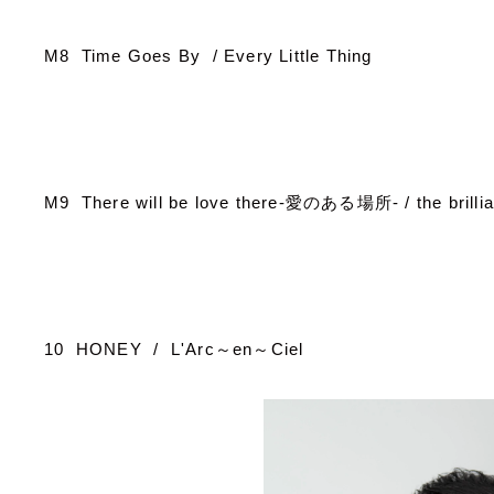
M8 Time Goes By / Every Little Thing
M9 There will be love there-
愛のある場所
- / the brill
10 HONEY / L'Arc
～
en
～
Ciel