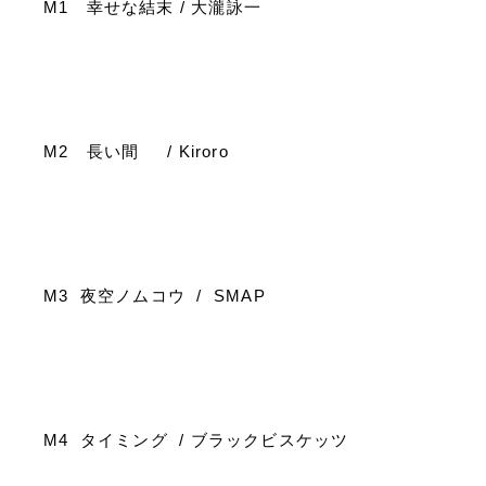
M1
幸せな結末
/
大瀧詠一
M2
長い間
/ Kiroro
M3
夜空ノムコウ
/ SMAP
M4
タイミング
/
ブラックビスケッツ