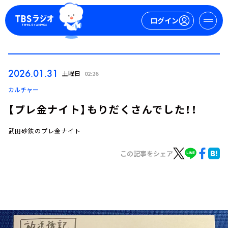
ログイン
マイページ
2026.01.31
土曜日
02:26
新規会員登録
ログイン
カルチャー
【プレ金ナイト】もりだくさんでした！！
武田砂鉄のプレ金ナイト
この記事をシェア
今日の番組表
週間番組表
トピックス
TBS Podcast