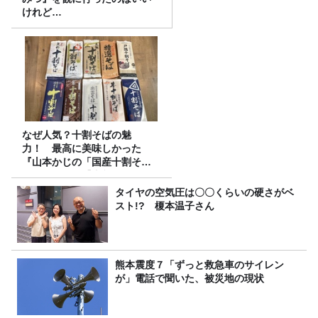
けれど…
なぜ人気？十割そばの魅
力！ 最高に美味しかった
『山本かじの「国産十割そ
ば」』とは？【十割そば10種
食べ比べ】
タイヤの空気圧は〇〇くらいの硬さがベ
スト!? 榎本温子さん
熊本震度７「ずっと救急車のサイレン
が」電話で聞いた、被災地の現状