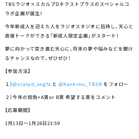
TBSラジオ×スカルプDネクストプラスのスペシャルコ
ラボ企画が誕生！
今年新成人を迎えた人をラジオスタジオに招待し、天心と
直接トークができる「新成人限定企画」がスタート！
夢に向かって突き進む天心に、将来の夢や悩みなどを聞け
るチャンスなので、ぜひぜひ！
【参加方法】
１）
@scalpd_angfa
と
@Kankimo_TBSR
をフォロー
２）今年の抱負+A賞or B賞 希望する賞をコメント
【応募期間】
1月13日～1月26日23:59