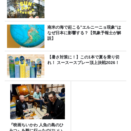
南米の海で起こる”エルニーニョ現象”は
なぜ日本に影響する？【気象予報士が解
説】
【暑さ対策に！】この1本で夏を乗り切
れ！ スースースプレー頂上決戦2026！
『映画ちいかわ 人魚の島のひ
みつ』を観に行ったのはいい