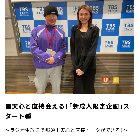
■天心と直接会える！「新成人限定企画」ス
タート📻
～ラジオ生放送で那須川天心と直接トークができる！～