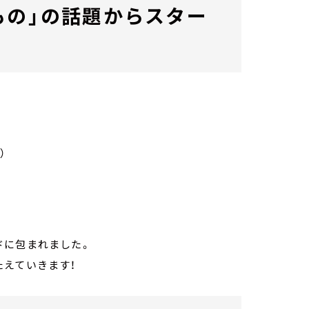
もの」の話題からスター
）
ドに包まれました。
たえていきます！