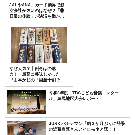
JALやANA、カード業界で航
空会社が強いのはなぜ？「非
日常の体験」が決済を動かす
理由
なぜ人気？十割そばの魅
力！ 最高に美味しかった
『山本かじの「国産十割そ
ば」』とは？【十割そば10種
食べ比べ】
令和8年度「TBSこども音楽コンクー
ル」練馬地区大会レポート
JUNK バナナマン「約３か月ぶりに登場
の近藤春菜さんとイロモネア話！！」