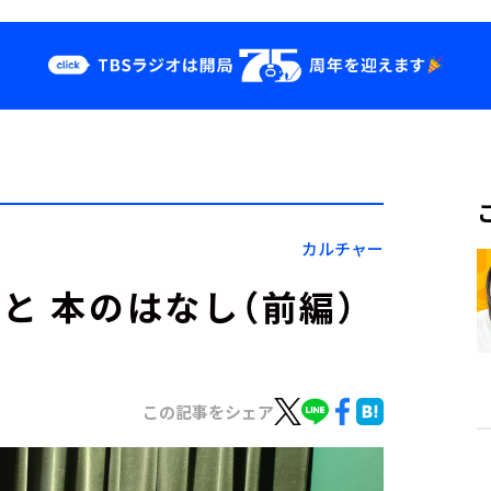
クス
イベント・グッ
ズ
st
YouTube
せ
会社情報
カルチャー
と 本のはなし（前編）
この記事をシェア