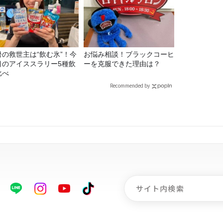
暑の救世主は“飲む氷”！今
お悩み相談！ブラックコーヒ
目のアイススラリー5種飲
ーを克服できた理由は？
比べ
Recommended by