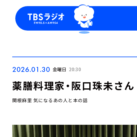
今日の番組表
トピッ
週間番組表
TBS
Podca
お知ら
2026.01.30
金曜日
20:30
薬膳料理家・阪口珠未さん 
関根麻里 気になるあの人と本の話