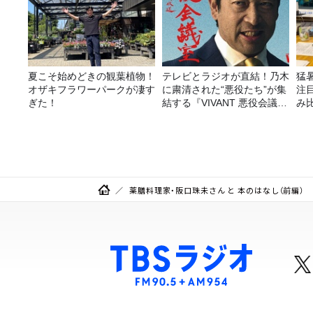
夏こそ始めどきの観葉植物！
テレビとラジオが直結！乃木
猛
オザキフラワーパークが凄す
に粛清された“悪役たち”が集
注
ぎた！
結する『VIVANT 悪役会議
み
室』7/26(日)23時スタート！
薬膳料理家・阪口珠未さん と 本のはなし（前編）