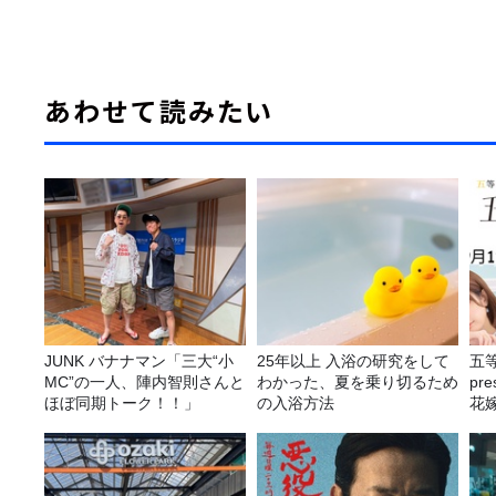
あわせて読みたい
JUNK バナナマン「三大“小
25年以上 入浴の研究をして
五
MC”の一人、陣内智則さんと
わかった、夏を乗り切るため
pr
ほぼ同期トーク！！」
の入浴方法
花嫁
決