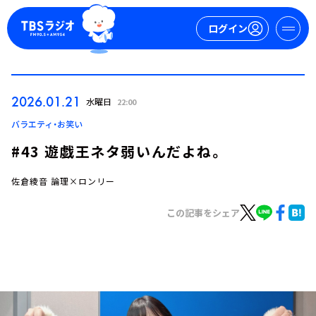
ログイン
マイページ
2026.01.21
水曜日
22:00
新規会員登録
ログイン
バラエティ・お笑い
#43 遊戯王ネタ弱いんだよね。
佐倉綾音 論理×ロンリー
この記事をシェア
今日の番組表
週間番組表
トピックス
TBS Podcast