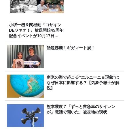
小堺一機＆関根勤『コサキン
DEワァオ！』放送開始45周年
記念イベントが10月17日
（土）に開催決定！本日より
FC先行受付スタート！
話題沸騰！ギガマート展！
南米の海で起こる”エルニーニョ現象”は
なぜ日本に影響する？【気象予報士が解
説】
熊本震度７「ずっと救急車のサイレン
が」電話で聞いた、被災地の現状