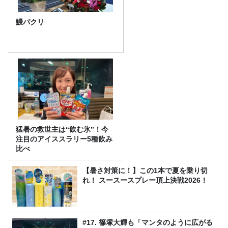
鰻パクリ
猛暑の救世主は“飲む氷”！今
注目のアイススラリー5種飲み
比べ
【暑さ対策に！】この1本で夏を乗り切
れ！ スースースプレー頂上決戦2026！
#17. 篠塚大輝も「マンタのように広がる