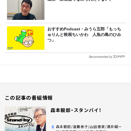
おすすめPodcast・みうら五郎「もっち
ゅりんと映画ちいかわ 人魚の島のひみ
つ」
Recommended by
この記事の番組情報
森本毅郎・スタンバイ！
森本毅郎/遠藤泰子/山田惠資/酒井綱一