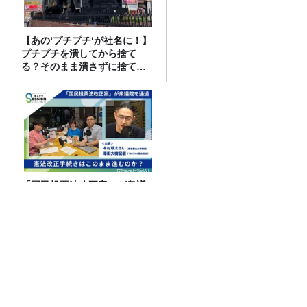
【あの‘プチプチ‘が社名に！】
プチプチを潰してから捨て
る？そのまま潰さずに捨て
る？
「国民投票法改正案」が衆議
院を通過。 憲法改正手続きは
このまま進むのか？
抹茶ブームの裏で減る茶畑 企業と農家
をつなぐ新たな取り組み