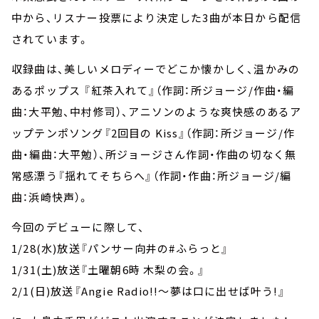
中から、リスナー投票により決定した3曲が本日から配信
されています。
収録曲は、美しいメロディーでどこか懐かしく、温かみの
あるポップス 『紅茶入れて』（作詞：所ジョージ/作曲・編
曲：大平勉、中村修司）、アニソンのような爽快感のあるア
ップテンポソング『2回目の Kiss』（作詞：所ジョージ/作
曲・編曲：大平勉）、所ジョージさん作詞・作曲の切なく無
常感漂う『揺れてそちらへ』（作詞・作曲：所ジョージ/編
曲：浜崎快声）。
今回のデビューに際して、
1/28(水)放送『パンサー向井の#ふらっと』
1/31(土)放送『土曜朝6時 木梨の会。』
2/1(日)放送『Angie Radio!!～夢は口に出せば叶う!』