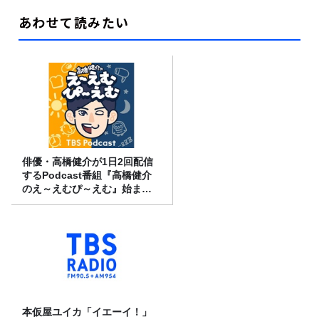
あわせて読みたい
俳優・高橋健介が1日2回配信
するPodcast番組『高橋健介
のえ～えむぴ～えむ』始まり
ます
本仮屋ユイカ「イエーイ！」