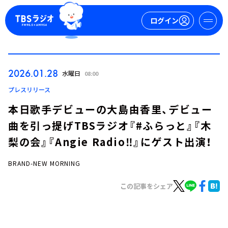
ログイン
マイページ
2026.01.28
水曜日
08:00
新規会員登録
ログイン
プレスリリース
本日歌手デビューの大島由香里、デビュー
曲を引っ提げTBSラジオ『#ふらっと』『木
梨の会』『Angie Radio‼︎』にゲスト出演！
BRAND-NEW MORNING
今日の番組表
この記事をシェア
週間番組表
トピックス
TBS Podcast