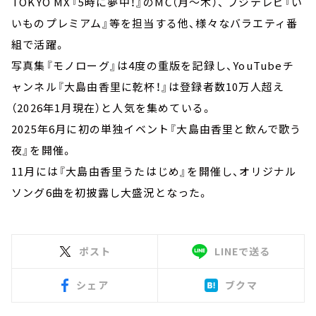
TOKYO MX『5時に夢中！』のMC（月～木）、 フジテレビ『い
いものプレミアム』等を担当する他、様々なバラエティ番
組で活躍。
写真集『モノローグ』は4度の重版を記録し、YouTubeチ
ャンネル『大島由香里に乾杯！』は登録者数10万人超え
（2026年1月現在）と人気を集めている。
2025年6月に初の単独イベント『大島由香里と飲んで歌う
夜』を開催。
11月には『大島由香里うたはじめ』を開催し、オリジナル
ソング6曲を初披露し大盛況となった。
ポスト
LINEで送る
シェア
ブクマ