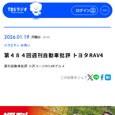
ログイン
マイページ
2026.01.19
月曜日
00:00
新規会員登録
ログイン
バラエティ・お笑い
第４８４回週刊自動車批評 トヨタRAV4
週刊自動車批評 小沢コージのCARグルメ
この記事をシェア
今日の番組表
週間番組表
トピックス
TBS Podcast