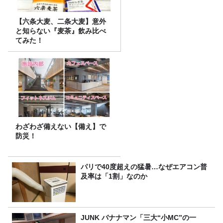
【六条大麦、二条大麦】意外
と知らない『麦茶』飲み比べ
てみた！
わざわざ備えない【備え】で
防災！
パリで40度超えの猛暑…なぜエアコン普
及率は「1割」なのか
JUNK バナナマン「三大“小MC”の一