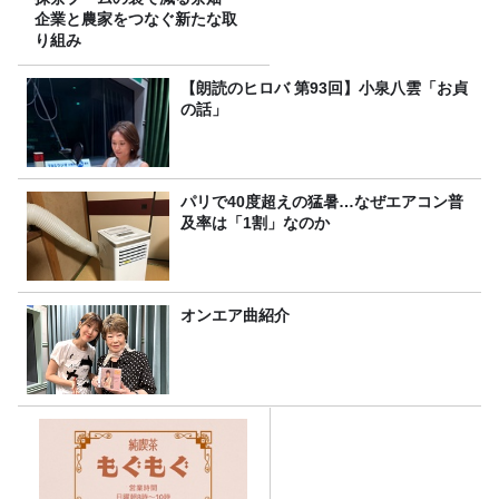
企業と農家をつなぐ新たな取
り組み
【朗読のヒロバ 第93回】小泉八雲「お貞
の話」
パリで40度超えの猛暑…なぜエアコン普
及率は「1割」なのか
オンエア曲紹介