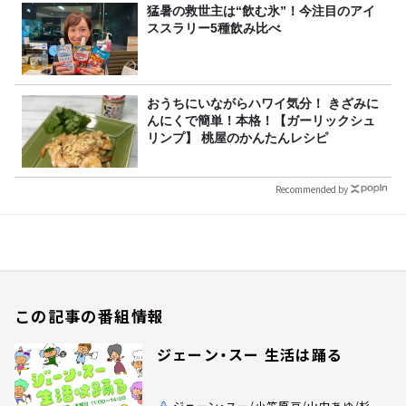
猛暑の救世主は“飲む氷”！今注目のアイ
ススラリー5種飲み比べ
おうちにいながらハワイ気分！ きざみに
んにくで簡単！本格！【ガーリックシュ
リンプ】 桃屋のかんたんレシピ
Recommended by
この記事の番組情報
ジェーン・スー 生活は踊る
ジェーン・スー/小笠原亘/山内あゆ/杉