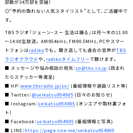
部数が34万部を突破！
◎“予約の取れない人気スタイリスト”として、ご活躍中で
す。
TBSラジオ『ジェーン・スー 生活は踊る』は月～木の11:00
～14:00生放送。 AM954kHz、FM90.5MHz、PCやスマー
トフォンは
radiko
でも。 聴き逃しても過去の音声が
TBS
ラジオクラウド
や、
radikoタイムフリー
で聴けます。
■ メッセージや悩み相談の宛先：
so@tbs.co.jp
(読まれ
たらステッカー等進呈)
■ HP：
www.tbsradio.jp/so/
(番組情報や選曲リスト等)
■ Twitter：
@seikatsu954905
(日々のお知らせ)
■ Instagram：
seikatsu954905
(オンエアや取材裏フォ
ト）
■ Facebook：
seikatsu954905
(番組情報と写真)
■ LINE：
https://page.line.me/seikatsu954905