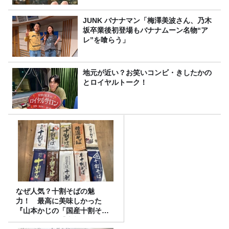
JUNK バナナマン「梅澤美波さん、乃木
坂卒業後初登場もバナナムーン名物“ア
レ”を喰らう」
地元が近い？お笑いコンビ・きしたかの
とロイヤルトーク！
なぜ人気？十割そばの魅
力！ 最高に美味しかった
『山本かじの「国産十割そ
ば」』とは？【十割そば10種