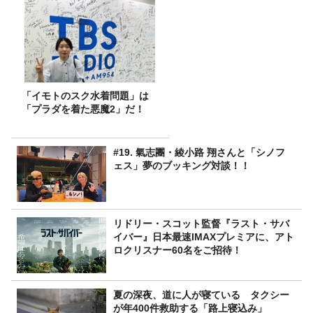
食べ比べ】
「イモトのスク水着問題」は
「プラダを着た悪魔2」だ！
#19. 氣志團・綾小路 翔さんと「シノフ
ェス」夢のブッキング対談！！
リドリー・スコット監督『ラスト・サバ
イバー』日本最速IMAXプレミアに、アト
ロクリスナー60名をご招待！
夏の深夜、道に人が寝ている タクシー
が年400件救助する「路上寝込み」