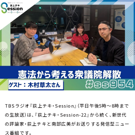
お知らせ
イベント・グッズ
YouTube
会社情報
TBSラジオ『荻上チキ・Session』（平日午後5時～8時まで
の生放送）は、『荻上チキ・Session-22』から続く、新世代
の評論家・荻上チキと南部広美がお送りする発信型ニュー
ス番組です。