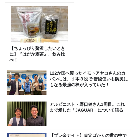
プレゼント！
【ちょっぴり贅沢したいとき
に】『はだか麦茶』、飲み比
べ！
122か国へ渡ったイモトアヤコさんのカ
バンには、１本３役で 普段使いも防災に
もなる最強の棒が入っていた！
アルピニスト・野口健さん1周目。これ
まで愛した「JAGUAR」について語る
【プレ金ナイト】肯定ばかりの世の中で