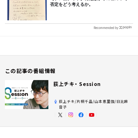
否定をどう考えるか。
Recommended by
この記事の番組情報
荻上チキ・ Session
荻上チキ/片桐千晶/山本恵里伽/日比麻
音子