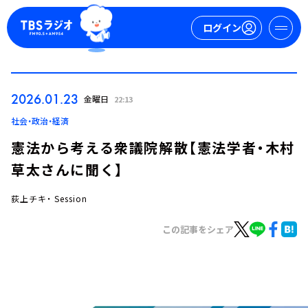
ログイン
マイページ
2026.01.23
金曜日
22:13
新規会員登録
ログイン
社会・政治・経済
憲法から考える衆議院解散【憲法学者・木村
草太さんに聞く】
荻上チキ・ Session
この記事をシェア
今日の番組表
週間番組表
トピックス
TBS Podcast