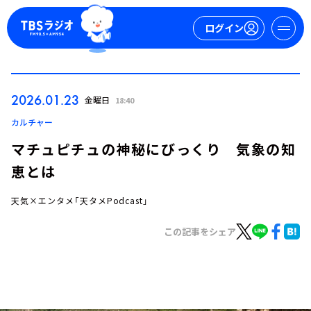
ログイン
マイページ
2026.01.23
金曜日
18:40
新規会員登録
ログイン
カルチャー
マチュピチュの神秘にびっくり 気象の知
恵とは
天気×エンタメ「天タメPodcast」
この記事をシェア
今日の番組表
週間番組表
トピックス
TBS Podcast