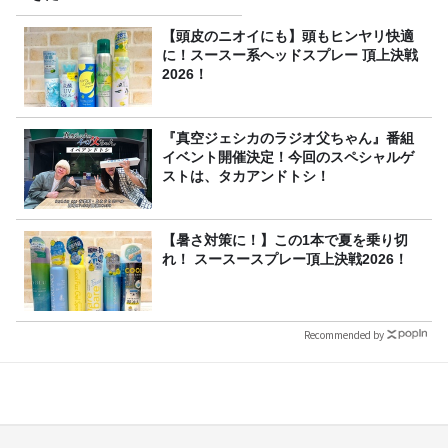
【頭皮のニオイにも】頭もヒンヤリ快適
に！スースー系ヘッドスプレー 頂上決戦
2026！
『真空ジェシカのラジオ父ちゃん』番組
イベント開催決定！今回のスペシャルゲ
ストは、タカアンドトシ！
【暑さ対策に！】この1本で夏を乗り切
れ！ スースースプレー頂上決戦2026！
Recommended by