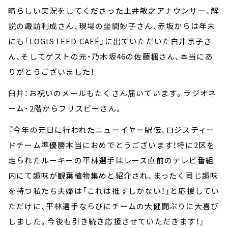
晴らしい実況をしてくださった土井敏之アナウンサー、解
説の諏訪利成さん、現場の坐間妙子さん、赤坂からは年末
にも「LOGISTEED CAFÉ」に出ていただいた白井京子さ
ん、そしてゲストの元・乃木坂46の佐藤楓さん、本当にあ
りがとうございました！
臼井：お祝いのメールもたくさん届いています。ラジオネ
ーム・2階からフリスビーさん。
『今年の元日に行われたニューイヤー駅伝、ロジスティー
ドチーム準優勝本当におめでとうございます！特に2区を
走られたルーキーの平林選手はレース直前のテレビ番組
内にて趣味が観葉植物集めと紹介され、まったく同じ趣味
を持つ私たち夫婦は「これは推すしかない！」と応援してい
ただけに、平林選手ならびにチームの大健闘ぶりに大喜び
しました。今後も引き続き応援させていただきます！』