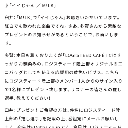
♪「イイじゃん ／ M!LK」
臼井：「M!LK」で「イイじゃん」お聴きいただいています。
紅白でも歌われた楽曲ですね。さあ、多賀さんから素敵な
プレゼントのお知らせがあるということで、お願いしま
す。
多賀：本日も着ておりますが「LOGISTEED CAFÉ」ではす
っかりお馴染みの、ロジスティード陸上部オリジナルのエ
コバッグとしても使える応援用の黄色いビブス。こちら
にロジスティード陸上部のメンバー1人からのサイン入り
で1名様にプレゼント致します。リスナーの皆さんの推し
選手、教えてください！
臼井：プレゼントご希望の方は、件名にロジスティード陸
上部の「推し選手」を記載の上、番組宛にメールお願いし
ます。宛先はvl@tbs.co.jpです。今日は、ロジスティード