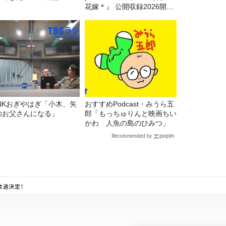
花嫁＊』 公開収録2026開催
決定！
UNKおぎやはぎ「小木、矢
おすすめPodcast・みうら五
のお父さんになる」
郎「もっちゅりんと映画ちい
かわ 人魚の島のひみつ」
Recommended by
』放送決定！