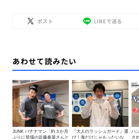
ポスト
LINEで送る
あわせて読みたい
JUNK バナナマン「約３か月
『大人のラッシュガード』選
ハ
ぶりに登場の近藤春菜さんと
び！海だけじゃもったいな
さ