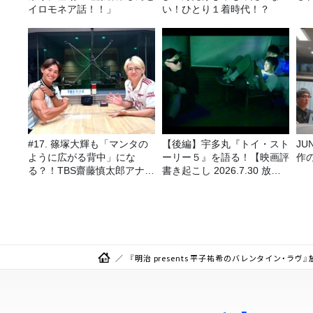
イロモネア話！！」
い！ひとり１着時代！？
#17. 篠塚大輝も「マンタの
【後編】宇多丸『トイ・スト
J
ように広がる背中」にな
ーリー５』を語る！【映画評
作
る？！TBS齋藤慎太郎アナに
書き起こし 2026.7.30 放
聞くメンズフィジークの魅
送】
力！！
『明治 presents 平子祐希のバレンタイン・ラヴ