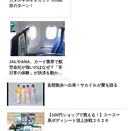
目のターン！
JALやANA、カード業界で航
空会社が強いのはなぜ？「非
日常の体験」が決済を動かす
理由
妄想散歩へ出発！サカイJr.が愛を語る
【100円ショップで買える！】スースー
系ボディシート頂上決戦２０２６