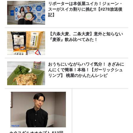
～』8/9（日）16時放送
リポーターは本仮屋ユイカ！ジェーン・
スーがスイカ割りに挑む‼【#278放送後
記】
【六条大麦、二条大麦】意外と知らない
『麦茶』飲み比べてみた！
おうちにいながらハワイ気分！ きざみに
んにくで簡単！本格！【ガーリックシュ
リンプ】 桃屋のかんたんレシピ
カタスギルオオカブト 513回