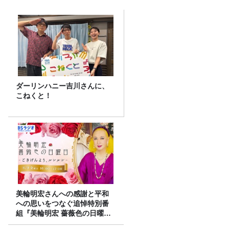
ダーリンハニー吉川さんに、
こねくと！
美輪明宏さんへの感謝と平和
への思いをつなぐ追悼特別番
組『美輪明宏 薔薇色の日曜日
～ごきげんよう、ルンルン