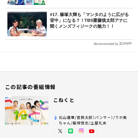
#17. 篠塚大輝も「マンタのように広がる
背中」になる？！TBS齋藤慎太郎アナに
聞くメンズフィジークの魅力！！
Recommended by
この記事の番組情報
こねくと
石山蓮華/菅良太郎（パンサー）/でか美
ちゃん/飯塚悟志/土屋礼央