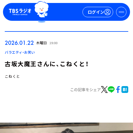
ログイン
マイページ
2026.01.22
木曜日
19:00
新規会員登録
ログイン
バラエティ・お笑い
古坂大魔王さんに、こねくと！
こねくと
この記事をシェア
今日の番組表
週間番組表
トピックス
TBS Podcast