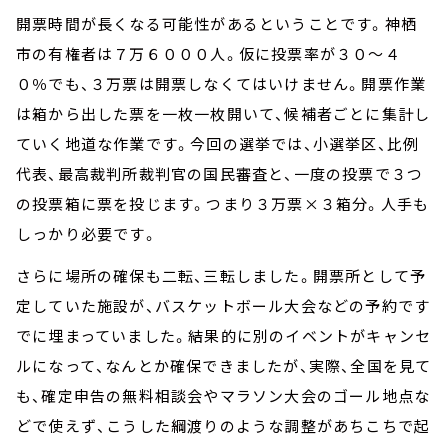
開票時間が長くなる可能性があるということです。神栖
市の有権者は７万６０００人。仮に投票率が３０～４
０％でも、３万票は開票しなくてはいけません。開票作業
は箱から出した票を一枚一枚開いて、候補者ごとに集計し
ていく地道な作業です。今回の選挙では、小選挙区、比例
代表、最高裁判所裁判官の国民審査と、一度の投票で３つ
の投票箱に票を投じます。つまり３万票×３箱分。人手も
しっかり必要です。
さらに場所の確保も二転、三転しました。開票所として予
定していた施設が、バスケットボール大会などの予約です
でに埋まっていました。結果的に別のイベントがキャンセ
ルになって、なんとか確保できましたが、実際、全国を見て
も、確定申告の無料相談会やマラソン大会のゴール地点な
どで使えず、こうした綱渡りのような調整があちこちで起