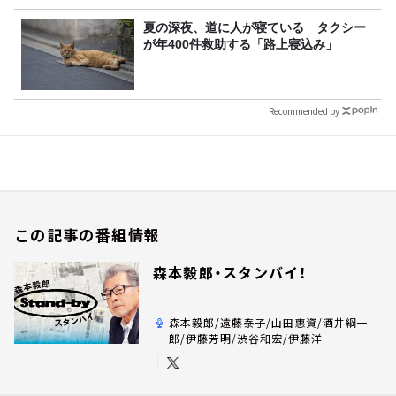
夏の深夜、道に人が寝ている タクシー
が年400件救助する「路上寝込み」
Recommended by
この記事の番組情報
森本毅郎・スタンバイ！
森本毅郎/遠藤泰子/山田惠資/酒井綱一
郎/伊藤芳明/渋谷和宏/伊藤洋一