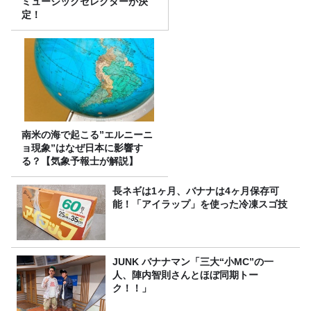
ミュージックセレクターが決
定！
南米の海で起こる”エルニーニ
ョ現象”はなぜ日本に影響す
る？【気象予報士が解説】
長ネギは1ヶ月、バナナは4ヶ月保存可
能！「アイラップ」を使った冷凍スゴ技
JUNK バナナマン「三大“小MC”の一
人、陣内智則さんとほぼ同期トー
ク！！」