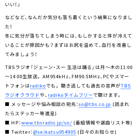
いい！」
などなど、なんだか気分も落ち着くという結果になりまし
た！
冬に気分が落ちてしまう時には、もしかすると体が冷えて
いることが原因かも？まずはお尻を温めて、血行を改善し
てみましょう！
TBSラジオ『ジェーン・スー 生活は踊る』は月～木の11:00
～14:00生放送。 AM954kHz、FM90.5MHz、PCやスマー
トフォンは
radiko
でも。 聴き逃しても過去の音声が
TBS
ラジオクラウド
や、
radikoタイムフリー
で聴けます。
■ メッセージや悩み相談の宛先：
so@tbs.co.jp
(読まれ
たらステッカー等進呈)
■ HP：
www.tbsradio.jp/so/
(番組情報や選曲リスト等)
■ Twitter：
@seikatsu954905
(日々のお知らせ)