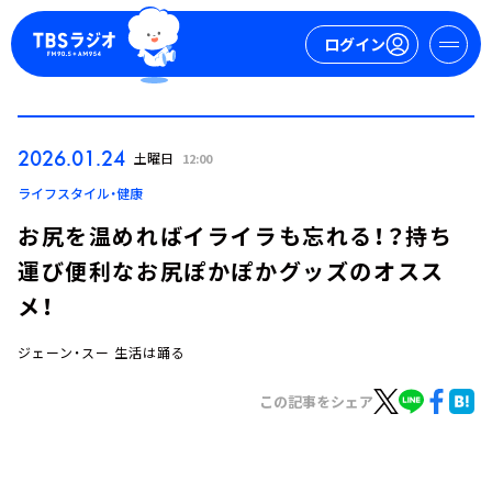
ログイン
マイページ
2026.01.24
土曜日
12:00
新規会員登録
ログイン
ライフスタイル・健康
お尻を温めればイライラも忘れる！？持ち
運び便利なお尻ぽかぽかグッズのオスス
メ！
ジェーン・スー 生活は踊る
今日の番組表
この記事をシェア
週間番組表
トピックス
TBS Podcast