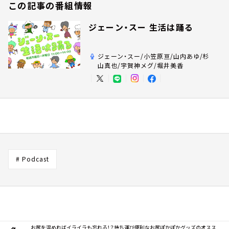
この記事の番組情報
ジェーン・スー 生活は踊る
ジェーン・スー/小笠原亘/山内あゆ/杉
山真也/宇賀神メグ/堀井美香
# Podcast
お尻を温めればイライラも忘れる！？持ち運び便利なお尻ぽかぽかグッズのオスス