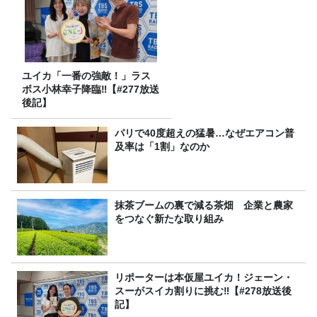
ユイカ「一番の強敵！」ラス
ボス小林幸子降臨‼【#277放送
後記】
パリで40度超えの猛暑…なぜエアコン普
及率は「1割」なのか
抹茶ブームの裏で減る茶畑 企業と農家
をつなぐ新たな取り組み
リポーターは本仮屋ユイカ！ジェーン・
スーがスイカ割りに挑む‼【#278放送後
記】