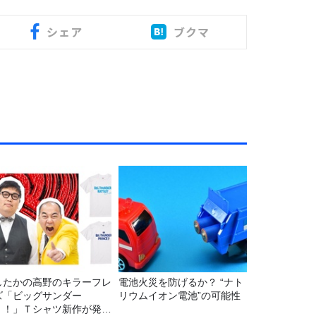
シェア
ブクマ
したかの高野のキラーフレ
電池火災を防げるか？ “ナト
ズ「ビッグサンダー
リウムイオン電池”の可能性
！！」Ｔシャツ新作が発売