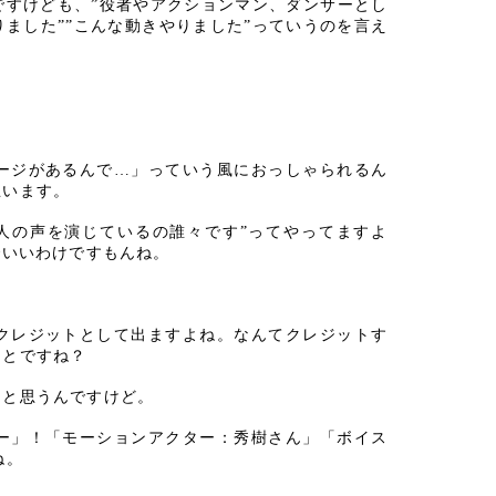
ですけども、”役者やアクションマン、ダンサーとし
りました””こんな動きやりました”っていうのを言え
ージがあるんで…」っていう風におっしゃられるん
思います。
人の声を演じているの誰々です”ってやってますよ
でいいわけですもんね。
クレジットとして出ますよね。なんてクレジットす
ことですね？
ると思うんですけど。
ー」！「モーションアクター：秀樹さん」「ボイス
ね。