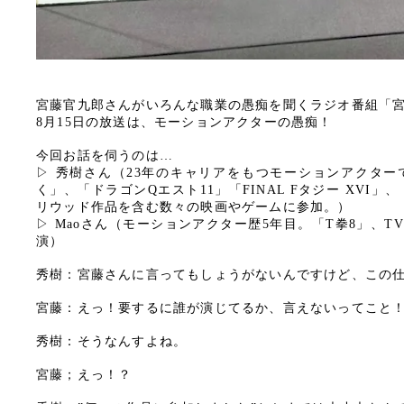
宮藤官九郎さんがいろんな職業の愚痴を聞くラジオ番組「
8月15日の放送は、モーションアクターの愚痴！
今回お話を伺うのは…
▷ 秀樹さん（23年のキャリアをもつモーションアクタ
く」、「ドラゴンQエスト11」「FINAL Fタジー XVI
リウッド作品を含む数々の映画やゲームに参加。）
▷ Maoさん（モーションアクター歴5年目。「T拳8」、
演）
秀樹：宮藤さんに言ってもしょうがないんですけど、この
宮藤：えっ！要するに誰が演じてるか、言えないってこと
秀樹：そうなんすよね。
宮藤；えっ！？