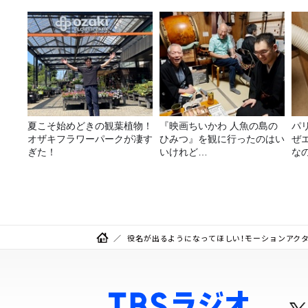
決
夏こそ始めどきの観葉植物！
『映画ちいかわ 人魚の島の
パ
オザキフラワーパークが凄す
ひみつ』を観に行ったのはい
ぜ
ぎた！
いけれど…
な
役名が出るようになってほしい！モーションアクタ