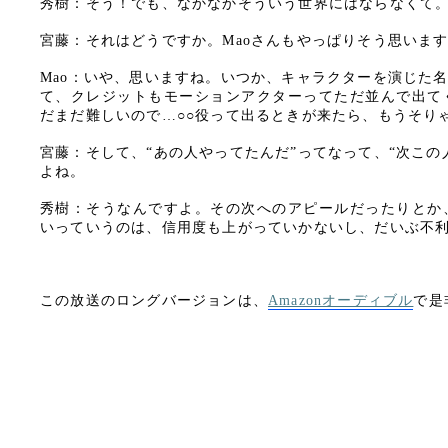
秀樹：そう！でも、なかなかそういう世界にはならなくて
宮藤：それはどうですか。Maoさんもやっぱりそう思いま
Mao：いや、思いますね。いつか、キャラクターを演じた
て、クレジットもモーションアクターってただ並んで出て
だまだ難しいので…○○役って出るときが来たら、もうそり
宮藤：そして、“あの人やってたんだ”ってなって、“次こ
よね。
秀樹：そうなんですよ。その次へのアピールだったりとか
いっていうのは、信用度も上がっていかないし、だいぶ不
この放送のロングバージョンは、
Amazonオーディブル
で是