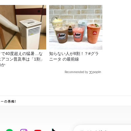
定！
リで40度超えの猛暑…な
知らない人が8割！？#グラ
エアコン普及率は「1割」
ニータ の最前線
のか
Recommended by
ーの愚痴！