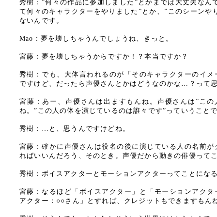
秀樹：”何々の作品に参加しました”とかまでは大丈夫なん
て何々のキャラクターをやりました”とか、”このシーンや
ないんです。
Mao：夢を壊しちゃうんでしょうね、きっと。
宮藤：夢を壊しちゃうからですか！？本当ですか？
秀樹：でも、大体言われるのが「そのキャラクターのイメ
ですけど、だったら声優さんとかはどうなのかな…？って
宮藤：あー、声優さんは出ますもんね。声優さんは”この
ね。”この人の体を演じているのは誰々です”っていうこと
秀樹：…と、思うんですけどね。
宮藤：確かに声優さんは役名の後に演じている人の名前が
ればいいんだろう、そのとき。声優だから動きの俳優って
秀樹：ボイスアクターとモーションアクターってことにな
宮藤：なるほど「ボイスアクター」と「モーションアクタ
アクター：○○さん」とすれば、クレジットもできますもん