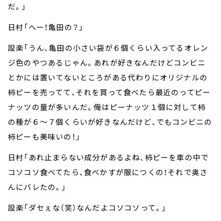
だ。」
日村「へー！亀田の？」
設楽「うん、亀田の小さい袋が６個くらい入ってるオレン
ジ色のやつあるじゃん。あれが好きなんだけどコンビニ
とかには置いてないところがある代わりにオリジナルの
柿ピーを売ってて、それを買って食べたら最近のってピー
ナッツの量が多いんだ。俺はピーナッツ１個に対して柿
の種が６～７個くらいが好きなんだけど、でもコンビニの
柿ピーも美味いの！」
日村「あれ止まらない成分があるよね、柿ピーを車の中で
コソコソ食べてたら、食べかすが服につくの！それで奥さ
んにバレたの。」
設楽「ダセぇな（笑）なんだよコソコソって。」