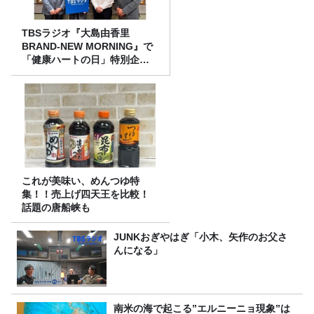
TBSラジオ『大島由香里
BRAND-NEW MORNING』で
「健康ハートの日」特別企画
を8/10（月）に放送
これが美味い、めんつゆ特
集！！売上げ四天王を比較！
話題の唐船峡も
JUNKおぎやはぎ「小木、矢作のお父さ
んになる」
南米の海で起こる”エルニーニョ現象”は