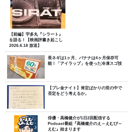
【前編】宇多丸『シラート』
を語る！【映画評書き起こし
2026.6.18 放送】
長ネギは1ヶ月、バナナは4ヶ月保存可
能！「アイラップ」を使った冷凍スゴ技
【プレ金ナイト】肯定ばかりの世の中で
否定をどう考えるか。
俳優・高橋健介が1日2回配信する
Podcast番組『高橋健介のえ～えむぴ～
えむ』始まります