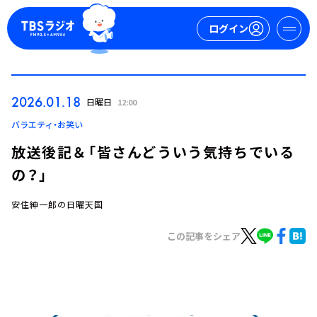
ログイン
マイページ
2026.01.18
日曜日
12:00
新規会員登録
ログイン
バラエティ・お笑い
放送後記＆「皆さんどういう気持ちでいる
の？」
安住紳一郎の日曜天国
この記事をシェア
今日の番組表
週間番組表
トピックス
TBS Podcast