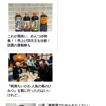
これが美味い、めんつゆ特
集！！売上げ四天王を比較！
話題の唐船峡も
『映画ちいかわ 人魚の島のひ
みつ』を観に行ったのはいい
けれど…
山里「麻辣湯でなめられたくない」