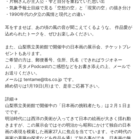
・片桐さんが主人公・雫と自分を重ねていた思い出

・気象予報士目線で見る「空想の空」と「現実の空」の描き分け

・1990年代の夕立の風情と現代との違い
耳をすませば、あの頃の風の音が聞こえてくるような。 作品愛が
また、山梨県立美術館で開催中の日本画の展示会、チケットプレ
ゼントもあります。
ご希望の方は、郵便番号、住所、氏名（できればラジオネー
ム）、天タメPodcastのご感想などをお書き添えの上、メールで
お送りください。
メールは 
tentame@tbs.co.jp
 です。
締め切りは1月19日(月)まで、是非ご応募下さい。
詳細→
山梨県立美術館で開催中の「日本画の挑戦者たち」は２月１日ま
でです。
明治時代には西洋の美術が入ってきて日本の絵画が大きく揺れ動
きますが、この展示会ではその明治から昭和にかけて独自の日本
画の表現を模索した画家27人に焦点を当てています。その時代の
画家の葛藤や探求などを作品を通して知る事ができ、日本画の魅