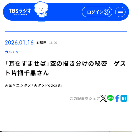
ログイン
マイページ
2026.01.16
金曜日
18:00
新規会員登録
ログイン
カルチャー
「耳をすませば」空の描き分けの秘密 ゲス
ト片桐千晶さん
天気×エンタメ「天タメPodcast」
この記事をシェア
今日の番組表
週間番組表
トピックス
TBS Podcast