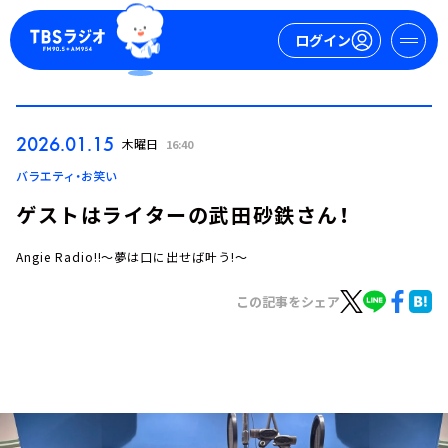
ログイン
マイページ
2026.01.15
木曜日
16:40
新規会員登録
ログイン
バラエティ・お笑い
ゲストはライターの武田砂鉄さん！
Angie Radio!!～夢は口に出せば叶う!～
この記事をシェア
今日の番組表
週間番組表
トピックス
TBS Podcast