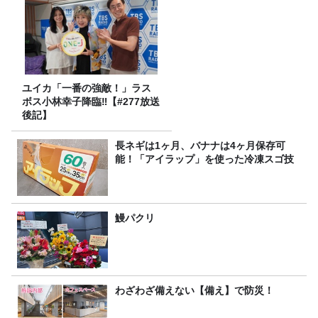
ユイカ「一番の強敵！」ラス
ボス小林幸子降臨‼【#277放送
後記】
長ネギは1ヶ月、バナナは4ヶ月保存可
能！「アイラップ」を使った冷凍スゴ技
鰻パクリ
わざわざ備えない【備え】で防災！