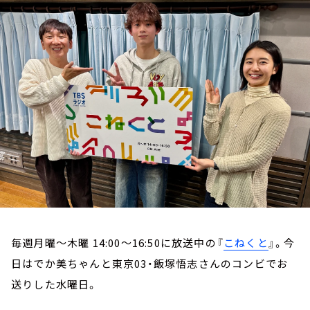
お知らせ
イベント・グッズ
YouTube
会社情報
毎週月曜～木曜 14:00～16:50に放送中の『
こねくと
』。今
日はでか美ちゃんと東京03・飯塚悟志さんのコンビでお
送りした水曜日。