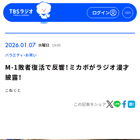
ログイン
マイページ
2026.01.07
水曜日
19:00
新規会員登録
ログイン
バラエティ・お笑い
M-1敗者復活で反響！ミカボがラジオ漫才
披露！
こねくと
この記事をシェア
今日の番組表
週間番組表
トピックス
TBS Podcast