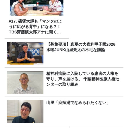
#17. 篠塚大輝も「マンタのよ
うに広がる背中」になる？！
TBS齋藤慎太郎アナに聞くメ
ンズフィジークの魅力！！
【募集要項】真夏の大喜利甲子園2026
水曜JUNK山里亮太の不毛な議論
精神科病院に入院している患者の人権を
守り、声を届ける。 千葉精神医療人権セ
ンターの取り組み
山里「麻辣湯でなめられたくない」