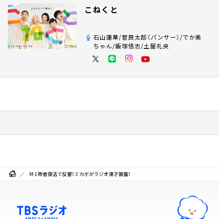
こねくと
石山蓮華/菅良太郎（パンサー）/でか美
ちゃん/飯塚悟志/土屋礼央
M-1敗者復活で反響！ミカボがラジオ漫才披露！