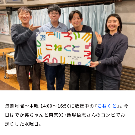
お知らせ
イベント・グッズ
YouTube
会社情報
毎週月曜～木曜 14:00～16:50に放送中の『
こねくと
』。今
日はでか美ちゃんと東京03・飯塚悟志さんのコンビでお
送りした水曜日。