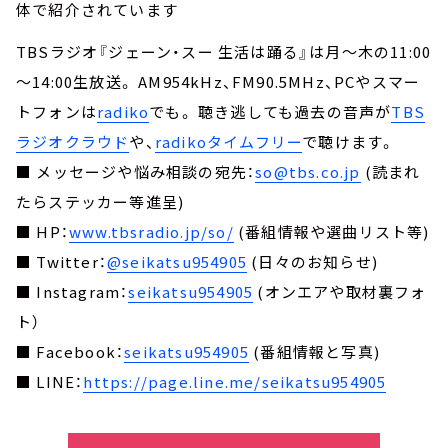
体で紹介されています
TBSラジオ『ジェーン・スー 生活は踊る』は月～木の11:00
～14:00生放送。 AM954kHz、FM90.5MHz、PCやスマー
トフォンは
radiko
でも。 聴き逃しても過去の音声が
TBS
ラジオクラウド
や、
radikoタイムフリー
で聴けます。
■ メッセージや悩み相談の宛先：
so@tbs.co.jp
(読まれ
たらステッカー等進呈)
■ HP：
www.tbsradio.jp/so/
(番組情報や選曲リスト等)
■ Twitter：
@seikatsu954905
(日々のお知らせ)
■ Instagram：
seikatsu954905
(オンエアや取材裏フォ
ト）
■ Facebook：
seikatsu954905
(番組情報と写真)
■ LINE：
https://page.line.me/seikatsu954905