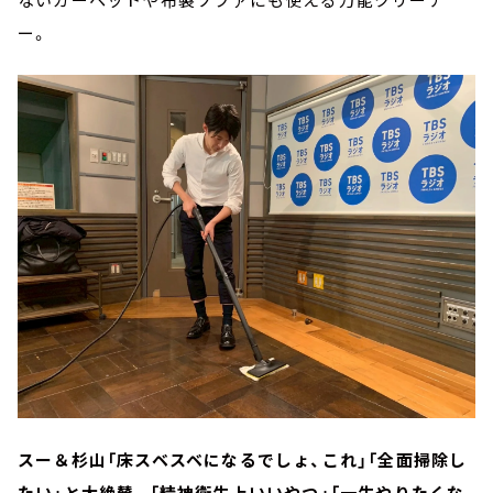
ー。
スー＆杉山「床スベスベになるでしょ、これ」「全面掃除し
たい」と大絶賛。「精神衛生上いいやつ」「一生やりたくな