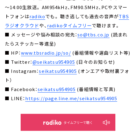
～14:00生放送。 AM954kHz、FM90.5MHz、PCやスマー
トフォンは
radiko
でも。 聴き逃しても過去の音声が
TBS
ラジオクラウド
や、
radikoタイムフリー
で聴けます。
■ メッセージや悩み相談の宛先：
so@tbs.co.jp
(読まれ
たらステッカー等進呈)
■ HP：
www.tbsradio.jp/so/
(番組情報や選曲リスト等)
■ Twitter：
@seikatsu954905
(日々のお知らせ)
■ Instagram：
seikatsu954905
(オンエアや取材裏フォ
ト）
■ Facebook：
seikatsu954905
(番組情報と写真)
■ LINE：
https://page.line.me/seikatsu954905
タイムフリーで聴く