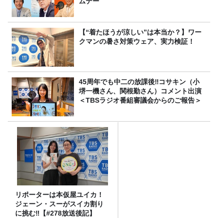
ムデー
【“着たほうが涼しい”は本当か？】ワー
クマンの暑さ対策ウェア、実力検証！
45周年でも中二の放課後‼コサキン（小
堺一機さん、関根勤さん）コメント出演
＜TBSラジオ番組審議会からのご報告＞
リポーターは本仮屋ユイカ！
ジェーン・スーがスイカ割り
に挑む‼【#278放送後記】