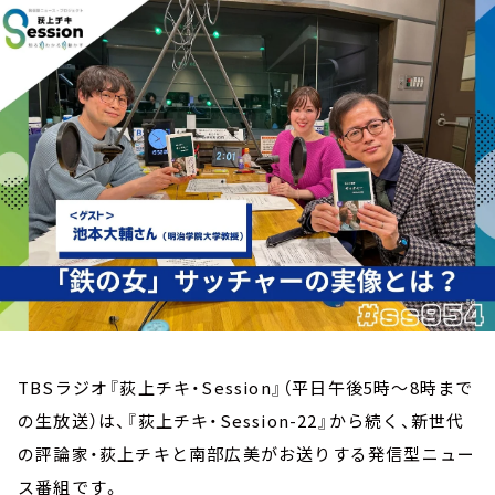
お知らせ
イベント・グッズ
YouTube
会社情報
TBSラジオ『荻上チキ・Session』（平日午後5時～8時まで
の生放送）は、『荻上チキ・Session-22』から続く、新世代
の評論家・荻上チキと南部広美がお送りする発信型ニュー
ス番組です。