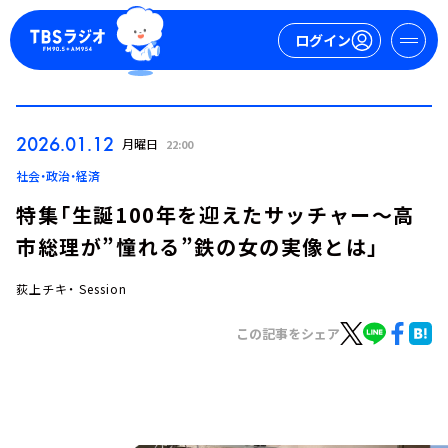
ログイン
マイページ
2026.01.12
月曜日
22:00
新規会員登録
ログイン
社会・政治・経済
特集「生誕100年を迎えたサッチャー～高
市総理が”憧れる”鉄の女の実像とは」
荻上チキ・ Session
この記事をシェア
今日の番組表
週間番組表
トピックス
TBS Podcast