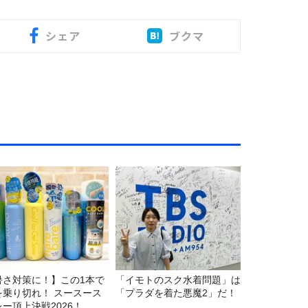
シェア
ブクマ
暑さ対策に！】この1本で
「イモトのスク水着問題」は
を乗り切れ！ スースース
「プラダを着た悪魔2」だ！
レー頂上決戦2026！