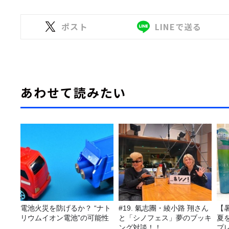
ポスト
LINEで送る
あわせて読みたい
電池火災を防げるか？ “ナト
#19. 氣志團・綾小路 翔さん
【
リウムイオン電池”の可能性
と「シノフェス」夢のブッキ
夏
ング対談！！
プ