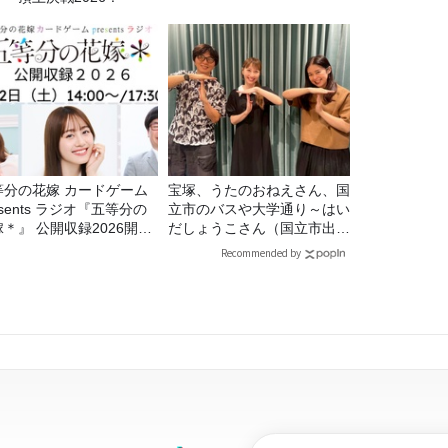
等分の花嫁 カードゲーム
宝塚、うたのおねえさん、国
esents ラジオ『五等分の
立市のバスや大学通り～はい
＊』 公開収録2026開催
だしょうこさん（国立市出
定！
身）②
Recommended by