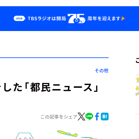
クス
イベント・グッ
ズ
st
YouTube
せ
会社情報
その他
介した「都民ニュース」
この記事をシェア