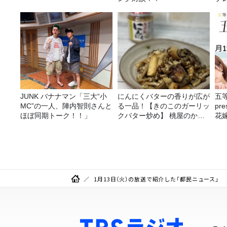
JUNK バナナマン「三大“小
にんにくバターの香りが広が
五
MC”の一人、陣内智則さんと
る一品！【きのこのガーリッ
pr
ほぼ同期トーク！！」
クバター炒め】 桃屋のかん
花嫁
たんレシピ
決
1月13日（火）の放送で紹介した「都民ニュース」