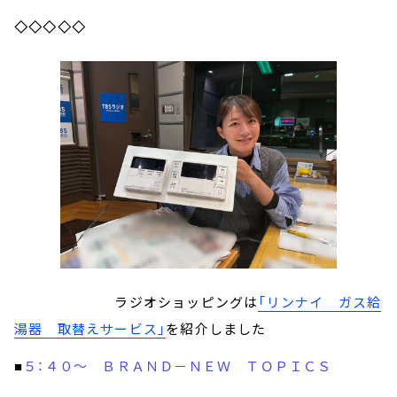
◇◇◇◇◇
ラジオショッピングは
「リンナイ ガス給
湯器 取替えサービス」
を紹介しました
５：４０～ ＢＲＡＮＤ－ＮＥＷ ＴＯＰＩＣＳ
■