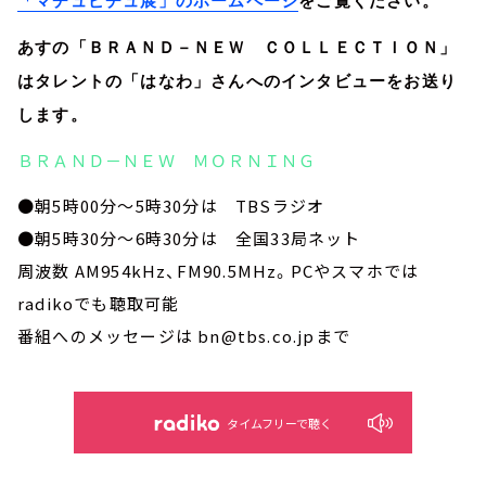
「マチュピチュ展」のホームページ
をご覧ください。
あすの「ＢＲＡＮＤ－ＮＥＷ ＣＯＬＬＥＣＴＩＯＮ」
はタレントの「はなわ」さんへのインタビューをお送り
します。
ＢＲＡＮＤ－ＮＥＷ ＭＯＲＮＩＮＧ
●朝5時00分～5時30分は TBSラジオ
●朝5時30分～6時30分は 全国33局ネット
周波数 AM954kHz、FM90.5MHz。PCやスマホでは
radikoでも聴取可能
番組へのメッセージは bn@tbs.co.jpまで
タイムフリーで聴く