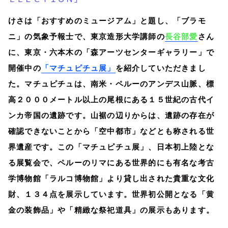
けさは「おすすめのミュージアム」と題し、「ブラモ
ニ」の気象予報士で、東京造形大学講師の
長谷部愛
さん
に、東京・六本木の「森アーツセンターギャラリー」で
開催中の
「マチュピチュ展」
を紹介していただきまし
た。マ
チュピチュは、南米・ペルーのアンデス山脈、標
高２０００メートル以上の尾根にある１５世紀の古代イ
ンカ帝国の遺跡です。山裾の辺りからは、遺跡の存在が
確認できないことから「空中都市」などとも称される世
界遺産です。この「マチュピチュ展」、日本
初上陸とな
る展覧会で、ペルーのリマにある世界的にも有名な考古
学博物館「ラルコ博物館」より貸し出された貴重な文化
財、１３４点を展示しています。世界初公開となる「黄
金の装飾品」や「精緻な祭祀道具」の展示もあります。