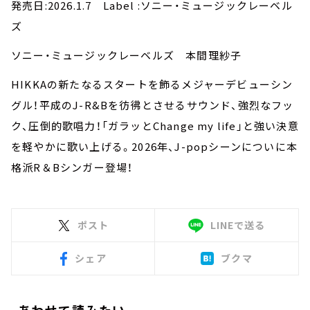
発売日:2026.1.7 Label :ソニー・ミュージックレーベル
ズ
ソニー・ミュージックレーベルズ 本間理紗子
HIKKAの新たなるスタートを飾るメジャーデビューシン
グル！平成のJ-R&Bを彷彿とさせるサウンド、強烈なフッ
ク、圧倒的歌唱力！「ガラッとChange my life」と強い決意
を軽やかに歌い上げる。2026年、J-popシーンについに本
格派R＆Bシンガー登場！
ポスト
LINEで送る
シェア
ブクマ