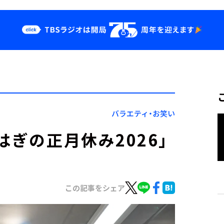
クス
イベント・グッ
ズ
st
YouTube
せ
会社情報
バラエティ・お笑い
はぎの正月休み2026」
この記事をシェア