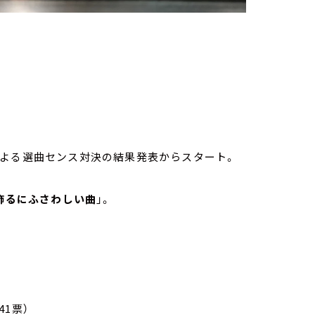
による選曲センス対決の結果発表からスタート。
飾るにふさわしい曲
」。
41票）