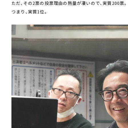
ただ、その2票の投票理由の熱量が凄いので、実質200票。
つまり、実質1位。