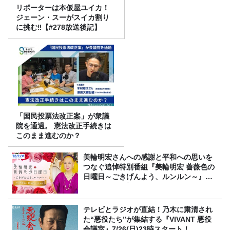
リポーターは本仮屋ユイカ！
ジェーン・スーがスイカ割り
に挑む‼【#278放送後記】
「国民投票法改正案」が衆議
院を通過。 憲法改正手続きは
このまま進むのか？
美輪明宏さんへの感謝と平和への思いを
つなぐ追悼特別番組『美輪明宏 薔薇色の
日曜日～ごきげんよう、ルンルン～』
8/9（日）16時放送
テレビとラジオが直結！乃木に粛清され
た“悪役たち”が集結する『VIVANT 悪役
会議室』7/26(日)23時スタート！