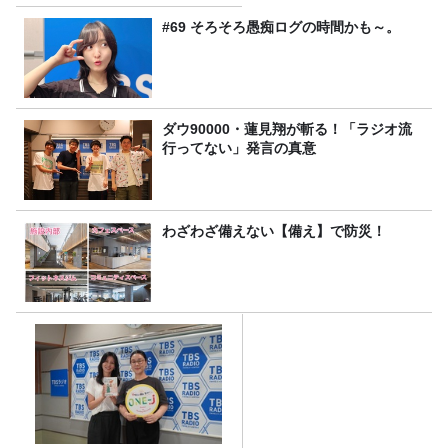
#69 そろそろ愚痴ログの時間かも～。
ダウ90000・蓮見翔が斬る！「ラジオ流
行ってない」発言の真意
わざわざ備えない【備え】で防災！