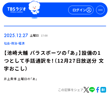
ログイン
マイページ
2025.12.27
土曜日
17:00
新規会員登録
ログイン
社会・政治・経済
【池崎大輔 パラスポーツの「あ」】設備の1
つとして手話通訳を！（12月27日放送分 文
字おこし）
井上貴博 土曜日の「あ」
今日の番組表
この記事をシェア
週間番組表
トピックス
TBS Podcast