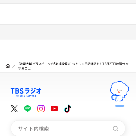
【池崎大輔 パラスポーツの「あ」】設備の1つとして手話通訳を！（12月27日放送分 文
字おこし）