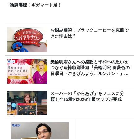
話題沸騰！ギガマート展！
お悩み相談！ブラックコーヒーを克服で
きた理由は？
美輪明宏さんへの感謝と平和への思いを
つなぐ追悼特別番組『美輪明宏 薔薇色の
日曜日～ごきげんよう、ルンルン～』
8/9（日）16時放送
スーパーの「からあげ」をフェスに分
類！全15種の2026年版マップが完成