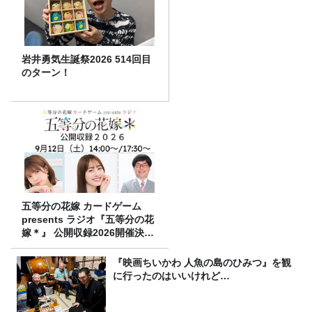
岩井勇気生誕祭2026 514回目
のターン！
五等分の花嫁 カードゲーム
presents ラジオ『五等分の花
嫁＊』 公開収録2026開催決
定！
『映画ちいかわ 人魚の島のひみつ』を観
に行ったのはいいけれど…